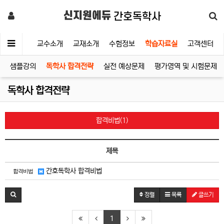
신지원에듀
간호독학사
수강신청
교수소개
교재소개
수험정보
학습자료실
고객센터
샘플강의
독학사 합격전략
실전 예상문제
평가영역 및 시험문제 
독학사 합격전략
합격비법(1)
제목
간호독학사 합격비법
합격비법
정렬
목록
글쓰기
1