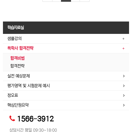
학습자료실
샘플강의
독학사 합격전략
합격비법
합격전략
실전 예상문제
평가영역 및 시험문제 예시
정오표
핵심단원요약
1566-3912
상담시간 평일 09:30~18:00