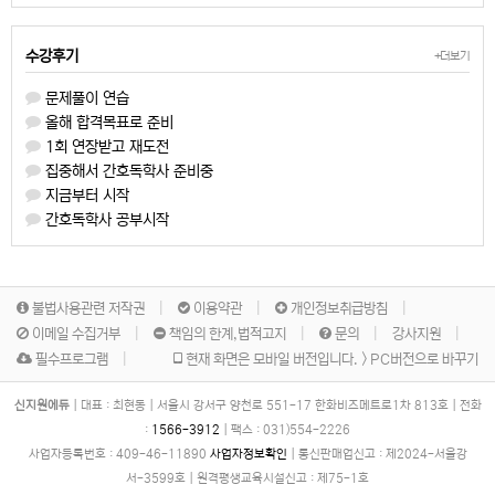
수강후기
+더보기
문제풀이 연습
올해 합격목표로 준비
1회 연장받고 재도전
집중해서 간호독학사 준비중
지금부터 시작
간호독학사 공부시작
불법사용관련 저작권
이용약관
개인정보취급방침
이메일 수집거부
책임의 한계,법적고지
문의
강사지원
필수프로그램
현재 화면은 모바일 버전입니다. > PC버전으로 바꾸기
신지원에듀
|
대표 : 최현동
|
서울시 강서구 양천로 551-17 한화비즈메트로1차 813호
|
전화
:
1566-3912
|
팩스 :
031)554-2226
사업자등록번호 :
409-46-11890
사업자정보확인
|
통신판매업신고 :
제2024-서울강
서-3599호
|
원격평생교육시설신고 :
제75-1호