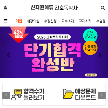
신지원에듀
간호독학사
메인
내강의실
수강신청
교수소개
교재소개
수험정
Previous
Nex